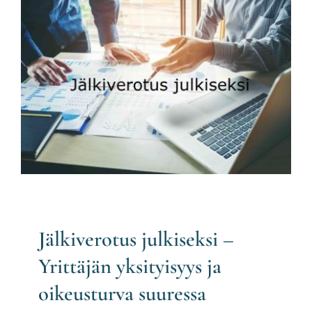
Jälkiverotus julkiseksi – Yrittäjän
yksityisyys ja oikeusturva suuressa
vaarassa?
Verotuksen oikaisu
Jälkiverotus julkiseksi –
Yrittäjän yksityisyys ja
oikeusturva suuressa