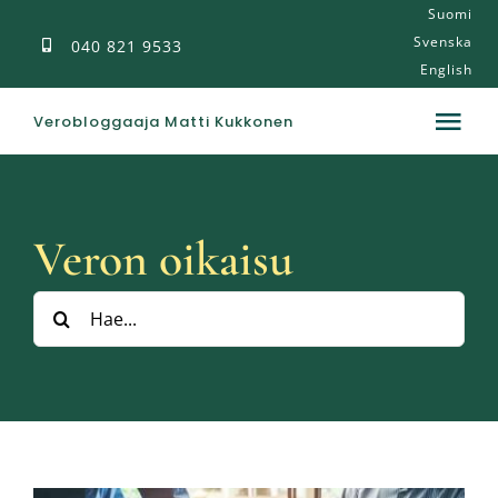
Suomi
Skip
Svenska
040 821 9533
to
English
content
Verobloggaaja Matti Kukkonen
Tog
Nav
Veroblogi
Veron oikaisu
Julkaisut
Hae:
Tietoa
Palvelut
Ota yhteyttä