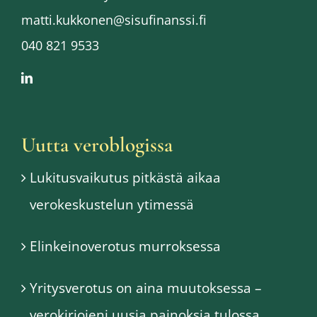
matti.kukkonen@sisufinanssi.fi
040 821 9533
Uutta veroblogissa
Lukitusvaikutus pitkästä aikaa
verokeskustelun ytimessä
Elinkeinoverotus murroksessa
Yritysverotus on aina muutoksessa –
verokirjojeni uusia painoksia tulossa