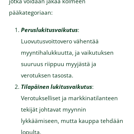
jotka voidaan jakaa kolmeen
pääkategoriaan:
Peruslukitusvaikutus
:
Luovutusvoittovero vähentää
myyntihalukkuutta, ja vaikutuksen
suuruus riippuu myyjästä ja
verotuksen tasosta.
Tilapäinen lukitusvaikutus
:
Verotukselliset ja markkinatilanteen
tekijät johtavat myynnin
lykkäämiseen, mutta kauppa tehdään
lopulta.