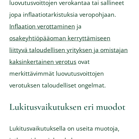
luovutusvoittojen verokantaa tai sallineet
jopa inflaatiotarkistuksia veropohjaan.
Inflaation verottaminen
ja
osakeyhtiöpääoman kerryttämiseen
liittyvä taloudellisen yrityksen ja omistajan
kaksinkertainen verotus
ovat
merkittävimmät luovutusvoittojen
verotuksen taloudelliset ongelmat.
Lukitusvaikutuksen eri muodot
Lukitusvaikutuksella on useita muotoja,