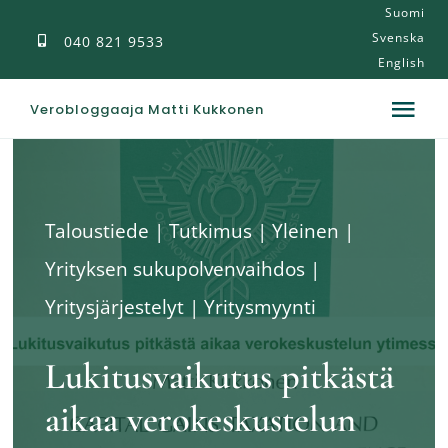
Suomi
Skip
Svenska
040 821 9533
to
English
content
Verobloggaaja Matti Kukkonen
Tog
Nav
Veroblogi
Taloustiede
|
Tutkimus
|
Yleinen
|
Julkaisut
Yrityksen sukupolvenvaihdos
|
Yritysjärjestelyt
|
Yritysmyynti
Tietoa
Lukitusvaikutus pitkästä
Palvelut
aikaa verokeskustelun
Ota yhteyttä