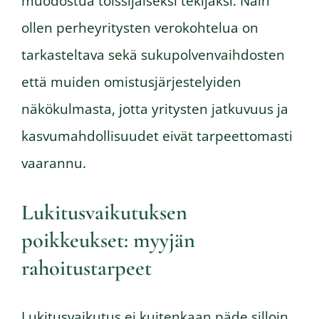
muodostua toissijaiseksi tekijäksi. Näin
ollen perheyritysten verokohtelua on
tarkasteltava sekä sukupolvenvaihdosten
että muiden omistusjärjestelyiden
näkökulmasta, jotta yritysten jatkuvuus ja
kasvumahdollisuudet eivät tarpeettomasti
vaarannu.
Lukitusvaikutuksen
poikkeukset: myyjän
rahoitustarpeet
Lukitusvaikutus ei kuitenkaan päde silloin,