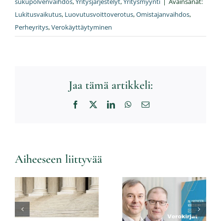
sukupolvenvaihdos
,
Yritysjärjestelyt
,
Yritysmyynti
|
Avainsanat:
Lukitusvaikutus
,
Luovutusvoittoverotus
,
Omistajanvaihdos
,
Perheyritys
,
Verokäyttäytyminen
Jaa tämä artikkeli:
Facebook
X
LinkedIn
WhatsApp
Sähköposti
Yritysverotus
Aiheeseen liittyvää
on aina
muutoksessa
–
Elinkeinoverotus
verokirjojeni
murroksessa