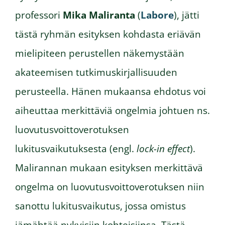
professori
Mika Maliranta
(
Labore
), jätti
tästä ryhmän esityksen kohdasta eriävän
mielipiteen perustellen näkemystään
akateemisen tutkimuskirjallisuuden
perusteella. Hänen mukaansa ehdotus voi
aiheuttaa merkittäviä ongelmia johtuen ns.
luovutusvoittoverotuksen
lukitusvaikutuksesta (engl.
lock-in effect
).
Malirannan mukaan esityksen merkittävä
ongelma on luovutusvoittoverotuksen niin
sanottu lukitusvaikutus, jossa omistus
jämähtää nykyisiin kohteisiinsa. Tästä