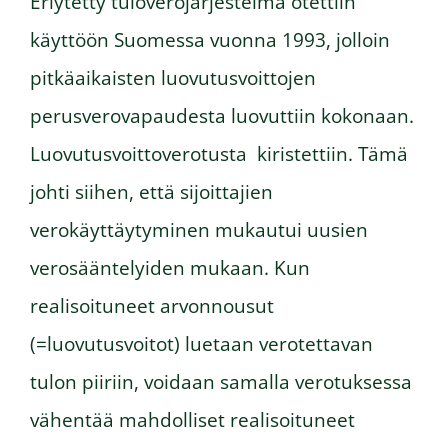
Eriytetty tuloverojärjestelmä otettiin
käyttöön Suomessa vuonna 1993, jolloin
pitkäaikaisten luovutusvoittojen
perusverovapaudesta luovuttiin kokonaan.
Luovutusvoittoverotusta kiristettiin. Tämä
johti siihen, että sijoittajien
verokäyttäytyminen mukautui uusien
verosääntelyiden mukaan. Kun
realisoituneet arvonnousut
(=luovutusvoitot) luetaan verotettavan
tulon piiriin, voidaan samalla verotuksessa
vähentää mahdolliset realisoituneet